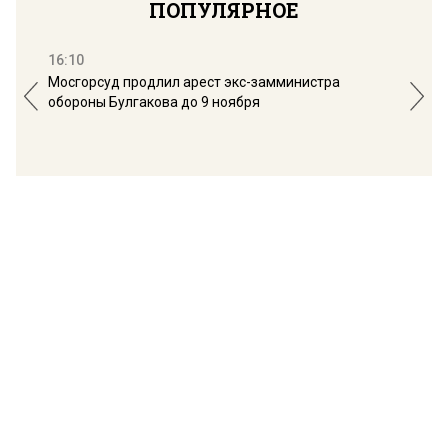
ПОПУЛЯРНОЕ
16:10
13:
Мосгорсуд продлил арест экс-замминистра
Дим
обороны Булгакова до 9 ноября