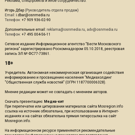
Реклама, спецпроекты и иное сотрудничество:
Игорь Дбар
(Руководитель отдела продаж)
Email:
i.dbar@osnmedia.ru
Телефон:
+7 909 936-02-90
Дополнительные email:
reklama@osnmedia.ru
,
adv@osnmedia.ru
Телефон:
+7 495 004-56-11
Сетевое издание Информационное агентство "Вести Московского
региона" зарегистрировано Роскомнадзором 05.10.2018, реестровая
запись ЭЛ № ФС77-73861.
18+
Учредитель: Автономная некоммерческая организация содействия
информированию и просвещению населения "Медиахолдинг
"Общественная служба новостей" (ОГРН 1187700006328).
Мнение редакции может не совпадать с мнением авторов.
Скачать презентацию:
Медиа-кит
При перепечатке или цитировании материалов сайта Mosregion.info
ссылка на источник обязательна, при использовании в Интернет-
изданиях и на сайтах обязательна прямая гиперссылка на сайт
Mosregion.info.
На информационном ресурсе применяются рекомендательные