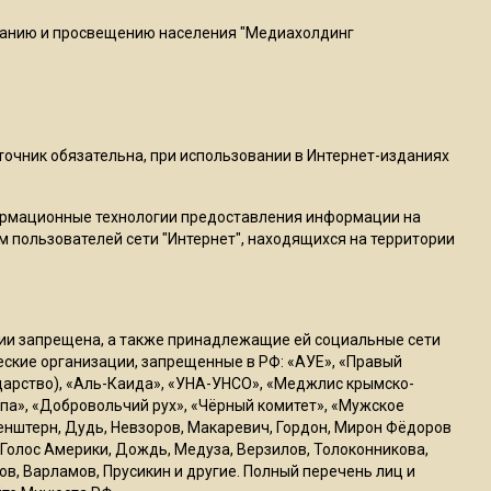
пиццы валяются на полу
ванию и просвещению населения "Медиахолдинг
16:53
Роман Терюшков назвал
причину банкротства
«Химок»
сточник обязательна, при использовании в Интернет-изданиях
13:27
ормационные технологии предоставления информации на
В Подмосковье прекратили
м пользователей сети "Интернет", находящихся на территории
гражданство 88 человек и
аннулировали 2600 ВНЖ
ссии запрещена, а также принадлежащие ей социальные сети
20:56
ческие организации, запрещенные в РФ: «АУЕ», «Правый
Сотрудники хлебозавода в
ударство), «Аль-Каида», «УНА-УНСО», «Меджлис крымско-
Балашихе массово
па», «Добровольчий рух», «Чёрный комитет», «Мужское
генштерн, Дудь, Невзоров, Макаревич, Гордон, Мирон Фёдоров
увольняются из-за жары в
Голос Америки, Дождь, Медуза, Верзилов, Толоконникова,
цехах
ов, Варламов, Прусикин и другие. Полный перечень лиц и