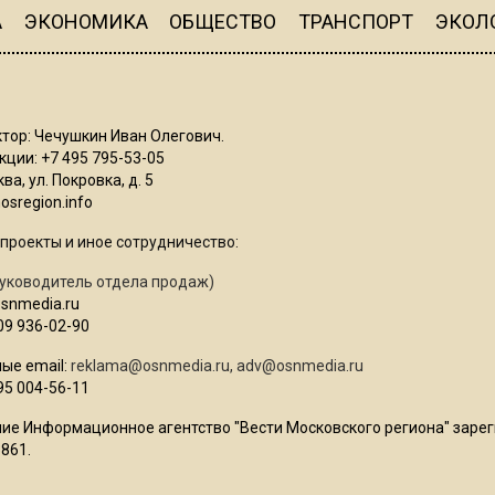
А
ЭКОНОМИКА
ОБЩЕСТВО
ТРАНСПОРТ
ЭКОЛ
тор: Чечушкин Иван Олегович.
ции: +7 495 795-53-05
ва, ул. Покровка, д. 5
sregion.info
проекты и иное сотрудничество:
уководитель отдела продаж)
osnmedia.ru
09 936-02-90
ые email:
reklama@osnmedia.ru
,
adv@osnmedia.ru
95 004-56-11
ие Информационное агентство "Вести Московского региона" зарег
861.