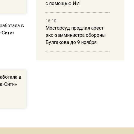
с помощью ИИ
16:10
Мосгорсуд продлил арест
экс-замминистра обороны
Булгакова до 9 ноября
13:50
Дима Билан ответил на
критику концерта в Москве
аботала в
а-Сити»
16:19
Москву и область накрыла
гроза с ливнем и ветром
16:58
В Москве 2 августа