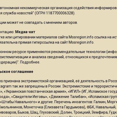
Автономная некоммерческая организация содействия информиро
 служба новостей" (ОГРН 1187700006328).
ции может не совпадать с мнением авторов.
ентацию:
Медиа-кит
ке или цитировании материалов сайта Mosregion.info ссылка на и
бязательна прямая гиперссылка на сайт Mosregion.info.
онном ресурсе применяются рекомендательные технологии (инф
 систематизации и анализа сведений, относящихся к предпочтения
едерации)".
Подробнее
.
ьское соглашение
ms признана экстремистской организацией, её деятельность в Ро
stagram так же запрещены в России. Экстремистские и террористи
в», «Украинская повстанческая армия», «ИГИЛ» (ИГ, Исламское гос
рода», «Свидетели Иеговы», «Движение Талибан», «Исламская груп
 «Штабы Навального» и другие. Перечень иноагентов: Галкин, Мор
Смольянинов, Монеточка (Елизавета Гардымова), ФБК, Навальный, 
ивоваров, Быков, Шац, Глуховский, Долин, Троицкий, Земфира, Гудк