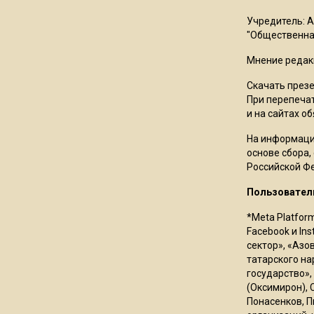
Учредитель: 
"Общественная
Мнение редак
Скачать през
При перепечат
и на сайтах о
На информаци
основе сбора,
Российской Ф
Пользовател
*Meta Platfor
Facebook и In
сектор», «Азо
татарского на
государство»,
(Оксимирон), 
Понасенков, П