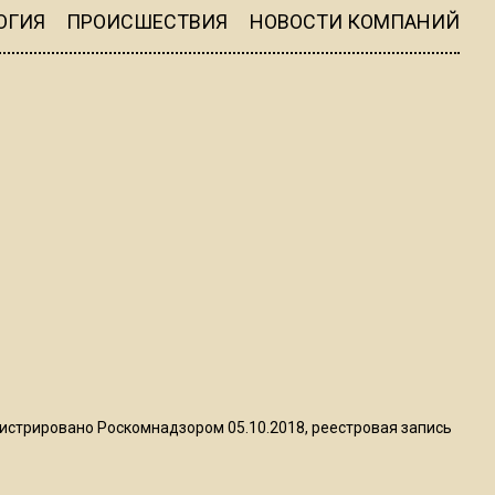
ограничат движение на
ОГИЯ
ПРОИСШЕСТВИЯ
НОВОСТИ КОМПАНИЙ
Ильинке из-за праздника
15:33
Россиянам объяснили,
можно ли пользоваться
Telegram после обвинений
против Дурова
22:24
На Москву обрушится до 17
литров дождя на
квадратный метр
13:50
истрировано Роскомнадзором 05.10.2018, реестровая запись
Опубликовано видео с
Коломенского хлебозавода: