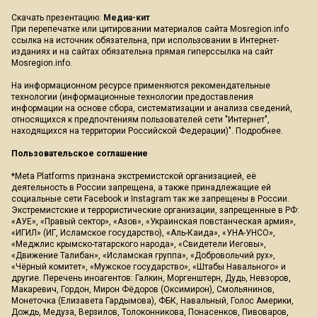
Скачать презентацию:
Медиа-кит
При перепечатке или цитировании материалов сайта Mosregion.info
ссылка на источник обязательна, при использовании в Интернет-
изданиях и на сайтах обязательна прямая гиперссылка на сайт
Mosregion.info.
На информационном ресурсе применяются рекомендательные
технологии (информационные технологии предоставления
информации на основе сбора, систематизации и анализа сведений,
относящихся к предпочтениям пользователей сети "Интернет",
находящихся на территории Российской Федерации)".
Подробнее
.
Пользовательское соглашение
*Meta Platforms признана экстремистской организацией, её
деятельность в России запрещена, а также принадлежащие ей
социальные сети Facebook и Instagram так же запрещены в России.
Экстремистские и террористические организации, запрещенные в РФ:
«АУЕ», «Правый сектор», «Азов», «Украинская повстанческая армия»,
«ИГИЛ» (ИГ, Исламское государство), «Аль-Каида», «УНА-УНСО»,
«Меджлис крымско-татарского народа», «Свидетели Иеговы»,
«Движение Талибан», «Исламская группа», «Добровольчий рух»,
«Чёрный комитет», «Мужское государство», «Штабы Навального» и
другие. Перечень иноагентов: Галкин, Моргенштерн, Дудь, Невзоров,
Макаревич, Гордон, Мирон Фёдоров (Оксимирон), Смольянинов,
Монеточка (Елизавета Гардымова), ФБК, Навальный, Голос Америки,
Дождь, Медуза, Верзилов, Толоконникова, Понасенков, Пивоваров,