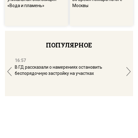
«Вода и пламень»
Москвы
ПОПУЛЯРНОЕ
16:57
13:
В ГД рассказали о намерениях остановить
Соб
беспорядочную застройку на участках
пол