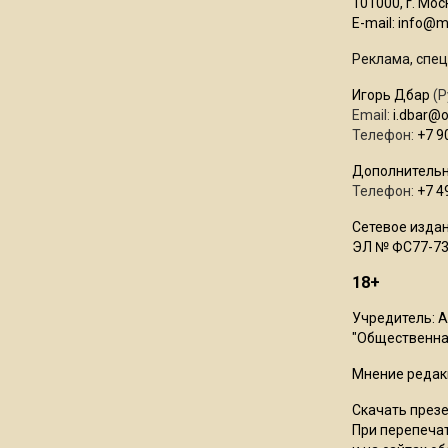
101000, г. Моск
E-mail:
info@mo
Реклама, спец
Игорь Дбар
(Р
Email:
i.dbar@
Телефон:
+7 9
Дополнительн
Телефон:
+7 4
Сетевое издан
ЭЛ № ФС77-73
18+
Учредитель: 
"Общественная
Мнение редак
Скачать през
При перепечат