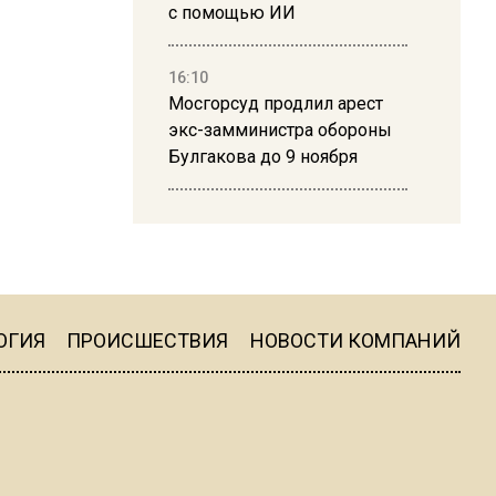
с помощью ИИ
16:10
Мосгорсуд продлил арест
экс-замминистра обороны
Булгакова до 9 ноября
13:50
Дима Билан ответил на
критику концерта в Москве
ОГИЯ
ПРОИСШЕСТВИЯ
НОВОСТИ КОМПАНИЙ
16:19
Москву и область накрыла
гроза с ливнем и ветром
16:58
В Москве 2 августа