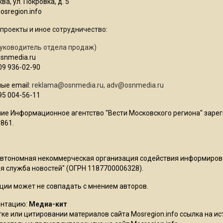
ва, ул. Покровка, д. 5
sregion.info
проекты и иное сотрудничество:
уководитель отдела продаж)
osnmedia.ru
09 936-02-90
ые email:
reklama@osnmedia.ru
,
adv@osnmedia.ru
95 004-56-11
ие Информационное агентство "Вести Московского региона" зарег
861.
Автономная некоммерческая организация содействия информиро
 служба новостей" (ОГРН 1187700006328).
ции может не совпадать с мнением авторов.
ентацию:
Медиа-кит
ке или цитировании материалов сайта Mosregion.info ссылка на и