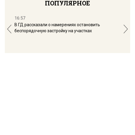
ПОПУЛЯРНОЕ
16:57
13:
В ГД рассказали о намерениях остановить
Соб
беспорядочную застройку на участках
пол