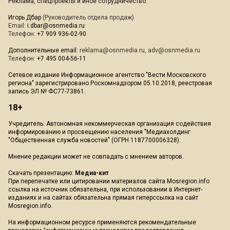
Реклама, спецпроекты и иное сотрудничество:
Игорь Дбар
(Руководитель отдела продаж)
Email:
i.dbar@osnmedia.ru
Телефон:
+7 909 936-02-90
Дополнительные email:
reklama@osnmedia.ru
,
adv@osnmedia.ru
Телефон:
+7 495 004-56-11
Сетевое издание Информационное агентство "Вести Московского
региона" зарегистрировано Роскомнадзором 05.10.2018, реестровая
запись ЭЛ № ФС77-73861.
18+
Учредитель: Автономная некоммерческая организация содействия
информированию и просвещению населения "Медиахолдинг
"Общественная служба новостей" (ОГРН 1187700006328).
Мнение редакции может не совпадать с мнением авторов.
Скачать презентацию:
Медиа-кит
При перепечатке или цитировании материалов сайта Mosregion.info
ссылка на источник обязательна, при использовании в Интернет-
изданиях и на сайтах обязательна прямая гиперссылка на сайт
Mosregion.info.
На информационном ресурсе применяются рекомендательные