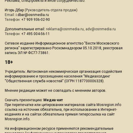
Реклама, спецпроекты и иное сотрудничество:
Игорь Дбар
(Руководитель отдела продаж)
Email:
i.dbar@osnmedia.ru
Телефон:
+7 909 936-02-90
Дополнительные email:
reklama@osnmedia.ru
,
adv@osnmedia.ru
Телефон:
+7 495 004-56-11
Сетевое издание Информационное агентство "Вести Московского
региона" зарегистрировано Роскомнадзором 05.10.2018, реестровая
запись ЭЛ № ФС77-73861.
18+
Учредитель: Автономная некоммерческая организация содействия
информированию и просвещению населения "Медиахолдинг
"Общественная служба новостей" (ОГРН 1187700006328).
Мнение редакции может не совпадать с мнением авторов.
Скачать презентацию:
Медиа-кит
При перепечатке или цитировании материалов сайта Mosregion.info
ссылка на источник обязательна, при использовании в Интернет-
изданиях и на сайтах обязательна прямая гиперссылка на сайт
Mosregion.info.
На информационном ресурсе применяются рекомендательные