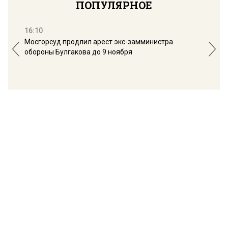
ПОПУЛЯРНОЕ
16:10
13:
Мосгорсуд продлил арест экс-замминистра
Дим
обороны Булгакова до 9 ноября