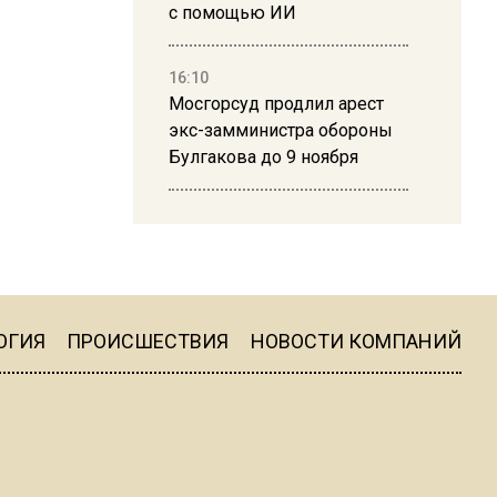
с помощью ИИ
16:10
Мосгорсуд продлил арест
экс-замминистра обороны
Булгакова до 9 ноября
13:50
Дима Билан ответил на
критику концерта в Москве
ОГИЯ
ПРОИСШЕСТВИЯ
НОВОСТИ КОМПАНИЙ
16:19
Москву и область накрыла
гроза с ливнем и ветром
16:58
В Москве 2 августа