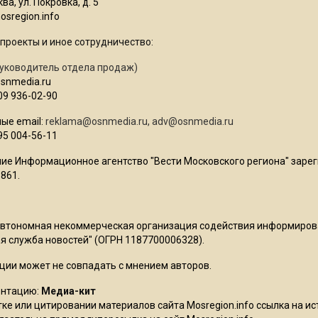
ва, ул. Покровка, д. 5
sregion.info
проекты и иное сотрудничество:
уководитель отдела продаж)
osnmedia.ru
09 936-02-90
ые email:
reklama@osnmedia.ru
,
adv@osnmedia.ru
95 004-56-11
ие Информационное агентство "Вести Московского региона" зарег
861.
Автономная некоммерческая организация содействия информиро
 служба новостей" (ОГРН 1187700006328).
ции может не совпадать с мнением авторов.
ентацию:
Медиа-кит
ке или цитировании материалов сайта Mosregion.info ссылка на и