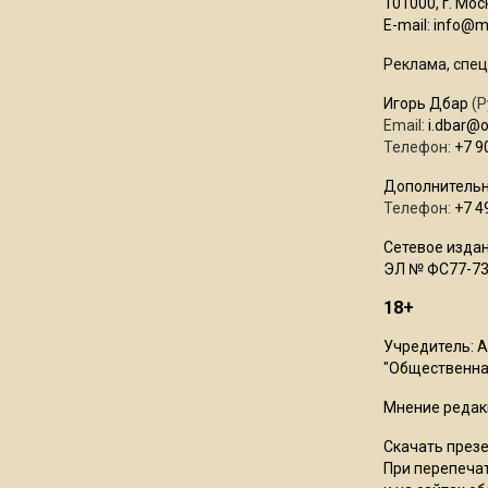
101000, г. Моск
E-mail:
info@mo
Реклама, спец
Игорь Дбар
(Р
Email:
i.dbar@
Телефон:
+7 9
Дополнительн
Телефон:
+7 4
Сетевое издан
ЭЛ № ФС77-73
18+
Учредитель: 
"Общественная
Мнение редак
Скачать през
При перепечат