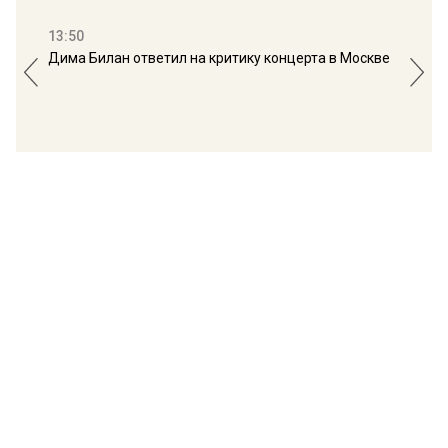
13:50
16:
Дима Билан ответил на критику концерта в Москве
Мос