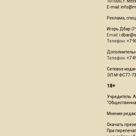
101000, г. Моск
E-mail:
info@mo
Реклама, спец
Игорь Дбар
(Р
Email:
i.dbar@
Телефон:
+7 9
Дополнительн
Телефон:
+7 4
Сетевое издан
ЭЛ № ФС77-73
18+
Учредитель: 
"Общественная
Мнение редак
Скачать през
При перепечат