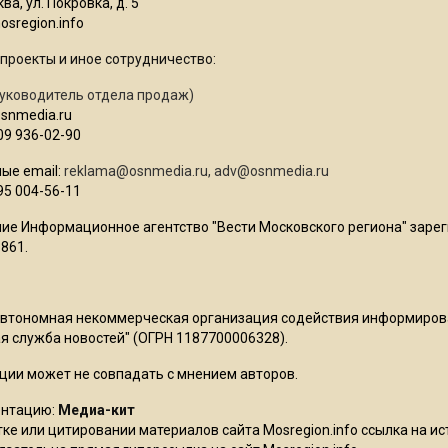
ва, ул. Покровка, д. 5
sregion.info
проекты и иное сотрудничество:
уководитель отдела продаж)
osnmedia.ru
09 936-02-90
ые email:
reklama@osnmedia.ru
,
adv@osnmedia.ru
95 004-56-11
ие Информационное агентство "Вести Московского региона" зарег
861.
Автономная некоммерческая организация содействия информиро
 служба новостей" (ОГРН 1187700006328).
ции может не совпадать с мнением авторов.
ентацию:
Медиа-кит
ке или цитировании материалов сайта Mosregion.info ссылка на и