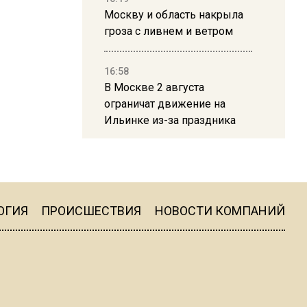
Москву и область накрыла
гроза с ливнем и ветром
16:58
В Москве 2 августа
ограничат движение на
Ильинке из-за праздника
15:33
Россиянам объяснили,
можно ли пользоваться
Telegram после обвинений
ОГИЯ
ПРОИСШЕСТВИЯ
НОВОСТИ КОМПАНИЙ
против Дурова
22:24
На Москву обрушится до 17
литров дождя на