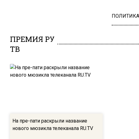
ПОЛИТИК
ПРЕМИЯ РУ
ТВ
На пре-пати раскрыли название
нового мюзикла телеканала RU.TV