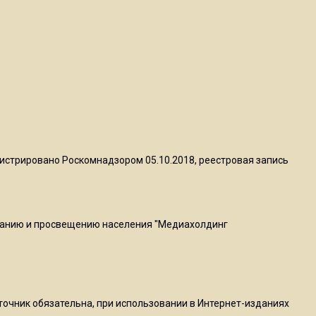
квадратный метр
13:50
Опубликовано видео с
Коломенского хлебозавода:
пиццы валяются на полу
16:53
Роман Терюшков назвал
истрировано Роскомнадзором 05.10.2018, реестровая запись
причину банкротства
«Химок»
ванию и просвещению населения "Медиахолдинг
13:27
В Подмосковье прекратили
гражданство 88 человек и
аннулировали 2600 ВНЖ
сточник обязательна, при использовании в Интернет-изданиях