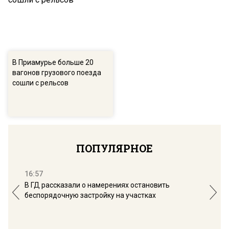
В Приамурье больше 20
вагонов грузового поезда
сошли с рельсов
ПОПУЛЯРНОЕ
16:57
13:
В ГД рассказали о намерениях остановить
Соб
беспорядочную застройку на участках
пол