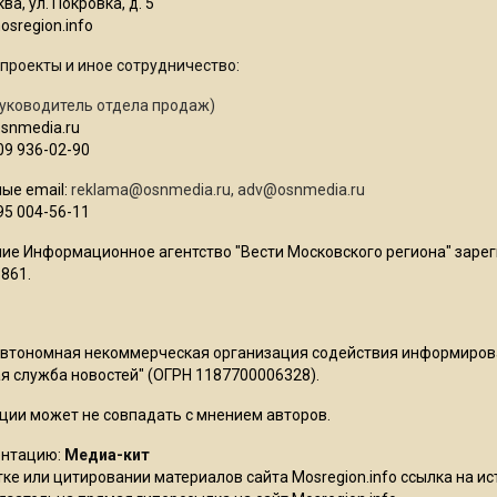
ва, ул. Покровка, д. 5
sregion.info
проекты и иное сотрудничество:
уководитель отдела продаж)
osnmedia.ru
09 936-02-90
ые email:
reklama@osnmedia.ru
,
adv@osnmedia.ru
95 004-56-11
ие Информационное агентство "Вести Московского региона" зарег
861.
Автономная некоммерческая организация содействия информиро
 служба новостей" (ОГРН 1187700006328).
ции может не совпадать с мнением авторов.
ентацию:
Медиа-кит
ке или цитировании материалов сайта Mosregion.info ссылка на и