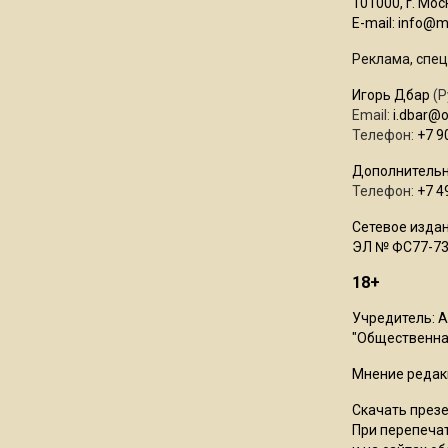
101000, г. Моск
E-mail:
info@mo
Реклама, спец
Игорь Дбар
(Р
Email:
i.dbar@
Телефон:
+7 9
Дополнительн
Телефон:
+7 4
Сетевое издан
ЭЛ № ФС77-73
18+
Учредитель: 
"Общественная
Мнение редак
Скачать през
При перепечат