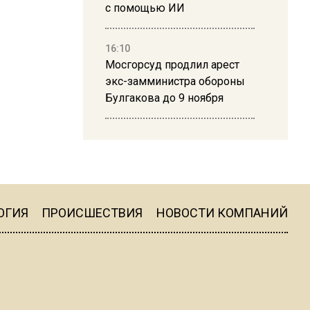
с помощью ИИ
16:10
Мосгорсуд продлил арест
экс-замминистра обороны
Булгакова до 9 ноября
13:50
Дима Билан ответил на
критику концерта в Москве
ОГИЯ
ПРОИСШЕСТВИЯ
НОВОСТИ КОМПАНИЙ
16:19
Москву и область накрыла
гроза с ливнем и ветром
16:58
В Москве 2 августа