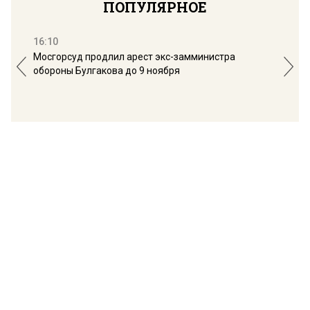
ПОПУЛЯРНОЕ
16:10
13:
Мосгорсуд продлил арест экс-замминистра
Дим
обороны Булгакова до 9 ноября