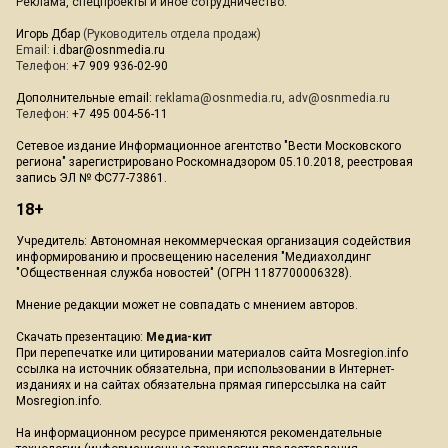
Реклама, спецпроекты и иное сотрудничество:
Игорь Дбар
(Руководитель отдела продаж)
Email:
i.dbar@osnmedia.ru
Телефон:
+7 909 936-02-90
Дополнительные email:
reklama@osnmedia.ru
,
adv@osnmedia.ru
Телефон:
+7 495 004-56-11
Сетевое издание Информационное агентство "Вести Московского
региона" зарегистрировано Роскомнадзором 05.10.2018, реестровая
запись ЭЛ № ФС77-73861.
18+
Учредитель: Автономная некоммерческая организация содействия
информированию и просвещению населения "Медиахолдинг
"Общественная служба новостей" (ОГРН 1187700006328).
Мнение редакции может не совпадать с мнением авторов.
Скачать презентацию:
Медиа-кит
При перепечатке или цитировании материалов сайта Mosregion.info
ссылка на источник обязательна, при использовании в Интернет-
изданиях и на сайтах обязательна прямая гиперссылка на сайт
Mosregion.info.
На информационном ресурсе применяются рекомендательные