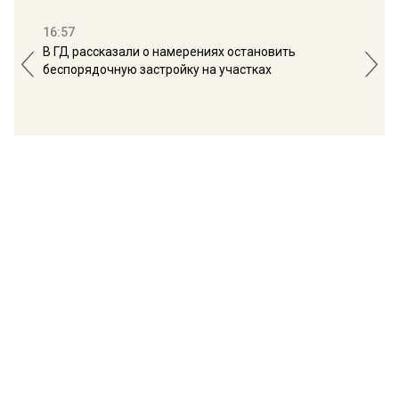
16:57
13:
В ГД рассказали о намерениях остановить
Соб
беспорядочную застройку на участках
пол