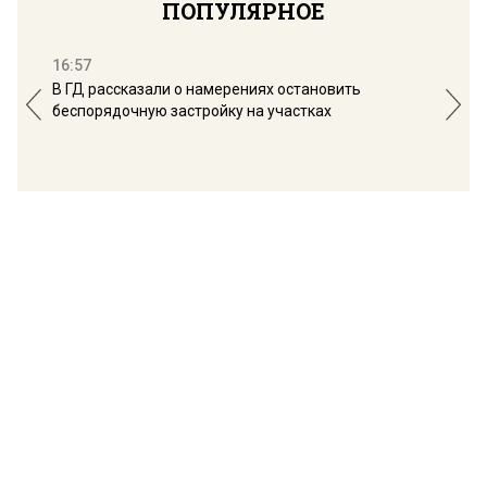
ПОПУЛЯРНОЕ
16:57
13:
В ГД рассказали о намерениях остановить
Соб
беспорядочную застройку на участках
пол