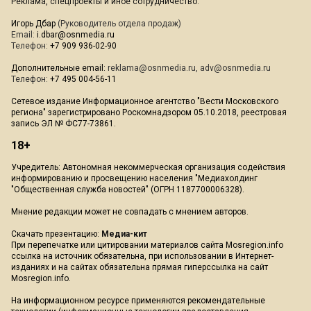
Реклама, спецпроекты и иное сотрудничество:
Игорь Дбар
(Руководитель отдела продаж)
Email:
i.dbar@osnmedia.ru
Телефон:
+7 909 936-02-90
Дополнительные email:
reklama@osnmedia.ru
,
adv@osnmedia.ru
Телефон:
+7 495 004-56-11
Сетевое издание Информационное агентство "Вести Московского
региона" зарегистрировано Роскомнадзором 05.10.2018, реестровая
запись ЭЛ № ФС77-73861.
18+
Учредитель: Автономная некоммерческая организация содействия
информированию и просвещению населения "Медиахолдинг
"Общественная служба новостей" (ОГРН 1187700006328).
Мнение редакции может не совпадать с мнением авторов.
Скачать презентацию:
Медиа-кит
При перепечатке или цитировании материалов сайта Mosregion.info
ссылка на источник обязательна, при использовании в Интернет-
изданиях и на сайтах обязательна прямая гиперссылка на сайт
Mosregion.info.
На информационном ресурсе применяются рекомендательные