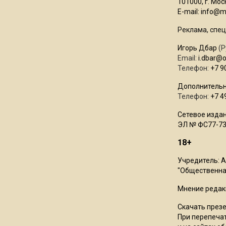
101000, г. Моск
E-mail:
info@mo
Реклама, спец
Игорь Дбар
(Р
Email:
i.dbar@
Телефон:
+7 9
Дополнительн
Телефон:
+7 4
Сетевое издан
ЭЛ № ФС77-73
18+
Учредитель: 
"Общественная
Мнение редак
Скачать през
При перепечат