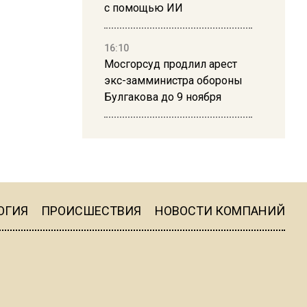
с помощью ИИ
16:10
Мосгорсуд продлил арест
экс-замминистра обороны
Булгакова до 9 ноября
13:50
Дима Билан ответил на
критику концерта в Москве
ОГИЯ
ПРОИСШЕСТВИЯ
НОВОСТИ КОМПАНИЙ
16:19
Москву и область накрыла
гроза с ливнем и ветром
16:58
В Москве 2 августа