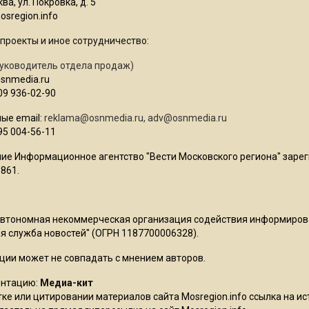
ва, ул. Покровка, д. 5
sregion.info
проекты и иное сотрудничество:
уководитель отдела продаж)
osnmedia.ru
09 936-02-90
ые email:
reklama@osnmedia.ru
,
adv@osnmedia.ru
95 004-56-11
ие Информационное агентство "Вести Московского региона" зарег
861.
Автономная некоммерческая организация содействия информиро
 служба новостей" (ОГРН 1187700006328).
ции может не совпадать с мнением авторов.
ентацию:
Медиа-кит
ке или цитировании материалов сайта Mosregion.info ссылка на и