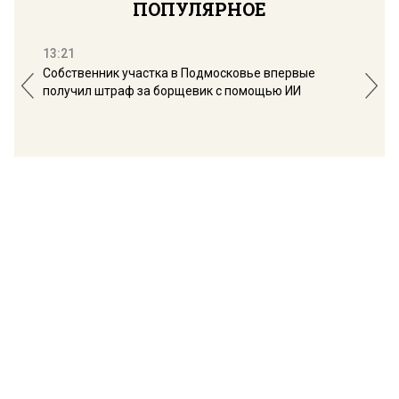
ПОПУЛЯРНОЕ
13:21
16:
Собственник участка в Подмосковье впервые
Мос
получил штраф за борщевик с помощью ИИ
обо