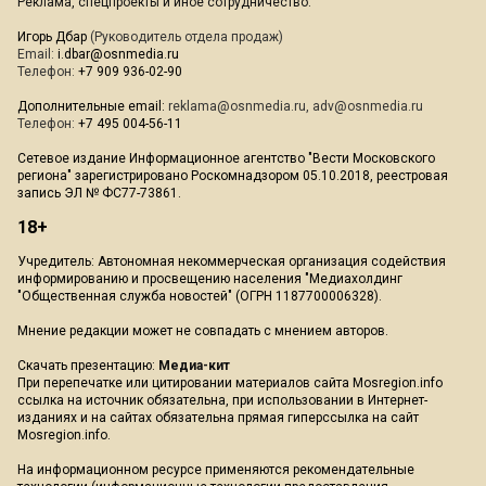
Реклама, спецпроекты и иное сотрудничество:
Игорь Дбар
(Руководитель отдела продаж)
Email:
i.dbar@osnmedia.ru
Телефон:
+7 909 936-02-90
Дополнительные email:
reklama@osnmedia.ru
,
adv@osnmedia.ru
Телефон:
+7 495 004-56-11
Сетевое издание Информационное агентство "Вести Московского
региона" зарегистрировано Роскомнадзором 05.10.2018, реестровая
запись ЭЛ № ФС77-73861.
18+
Учредитель: Автономная некоммерческая организация содействия
информированию и просвещению населения "Медиахолдинг
"Общественная служба новостей" (ОГРН 1187700006328).
Мнение редакции может не совпадать с мнением авторов.
Скачать презентацию:
Медиа-кит
При перепечатке или цитировании материалов сайта Mosregion.info
ссылка на источник обязательна, при использовании в Интернет-
изданиях и на сайтах обязательна прямая гиперссылка на сайт
Mosregion.info.
На информационном ресурсе применяются рекомендательные