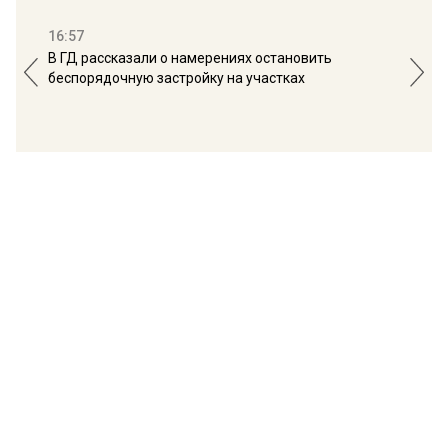
16:57
13:
В ГД рассказали о намерениях остановить
Соб
беспорядочную застройку на участках
пол