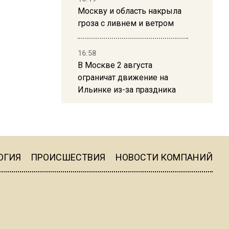
Москву и область накрыла
гроза с ливнем и ветром
16:58
В Москве 2 августа
ограничат движение на
Ильинке из-за праздника
15:33
Россиянам объяснили,
можно ли пользоваться
Telegram после обвинений
ОГИЯ
ПРОИСШЕСТВИЯ
НОВОСТИ КОМПАНИЙ
против Дурова
22:24
На Москву обрушится до 17
литров дождя на