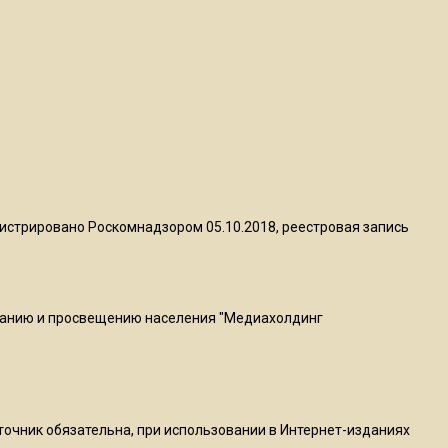
квадратный метр
13:50
Опубликовано видео с
Коломенского хлебозавода:
пиццы валяются на полу
16:53
Роман Терюшков назвал
истрировано Роскомнадзором 05.10.2018, реестровая запись
причину банкротства
«Химок»
ванию и просвещению населения "Медиахолдинг
13:27
В Подмосковье прекратили
гражданство 88 человек и
аннулировали 2600 ВНЖ
сточник обязательна, при использовании в Интернет-изданиях