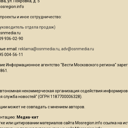
ва, ул. Покровка, д. 5
sregion.info
проекты и иное сотрудничество:
уководитель отдела продаж)
osnmedia.ru
09 936-02-90
ые email:
reklama@osnmedia.ru
,
adv@osnmedia.ru
95 004-56-11
ие Информационное агентство "Вести Московского региона" зарег
861.
Автономная некоммерческая организация содействия информиро
 служба новостей" (ОГРН 1187700006328).
ции может не совпадать с мнением авторов.
ентацию:
Медиа-кит
ке или цитировании материалов сайта Mosregion.info ссылка на и