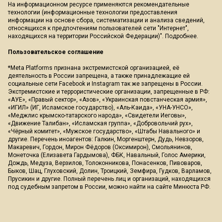
На информационном ресурсе применяются рекомендательные
технологии (информационные технологии предоставления
информации на основе сбора, систематизации и анализа сведений,
относящихся к предпочтениям пользователей сети "Интернет",
находящихся на территории Российской Федерации)".
Подробнее
.
Пользовательское соглашение
*Meta Platforms признана экстремистской организацией, её
деятельность в России запрещена, а также принадлежащие ей
социальные сети Facebook и Instagram так же запрещены в России.
Экстремистские и террористические организации, запрещенные в РФ:
«АУЕ», «Правый сектор», «Азов», «Украинская повстанческая армия»,
«ИГИЛ» (ИГ, Исламское государство), «Аль-Каида», «УНА-УНСО»,
«Меджлис крымско-татарского народа», «Свидетели Иеговы»,
«Движение Талибан», «Исламская группа», «Добровольчий рух»,
«Чёрный комитет», «Мужское государство», «Штабы Навального» и
другие. Перечень иноагентов: Галкин, Моргенштерн, Дудь, Невзоров,
Макаревич, Гордон, Мирон Фёдоров (Оксимирон), Смольянинов,
Монеточка (Елизавета Гардымова), ФБК, Навальный, Голос Америки,
Дождь, Медуза, Верзилов, Толоконникова, Понасенков, Пивоваров,
Быков, Шац, Глуховский, Долин, Троицкий, Земфира, Гудков, Варламов,
Прусикин и другие. Полный перечень лиц и организаций, находящихся
под судебным запретом в России, можно найти на сайте Минюста РФ.