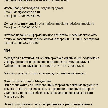
Реклама, спецпроекты и иное сотрудничество:
Игорь Дбар
(Руководитель отдела продаж)
Email:
i.dbar@osnmedia.ru
Телефон:
+7 909 936-02-90
Дополнительные email:
reklama@osnmedia.ru
,
adv@osnmedia.ru
Телефон:
+7 495 004-56-11
Сетевое издание Информационное агентство "Вести Московского
региона" зарегистрировано Роскомнадзором 05.10.2018, реестровая
запись ЭЛ № ФС77-73861.
18+
Учредитель: Автономная некоммерческая организация содействия
информированию и просвещению населения "Медиахолдинг
"Общественная служба новостей" (ОГРН 1187700006328).
Мнение редакции может не совпадать с мнением авторов.
Скачать презентацию:
Медиа-кит
При перепечатке или цитировании материалов сайта Mosregion.info
ссылка на источник обязательна, при использовании в Интернет-
изданиях и на сайтах обязательна прямая гиперссылка на сайт
Mosregion.info.
На информационном ресурсе применяются рекомендательные