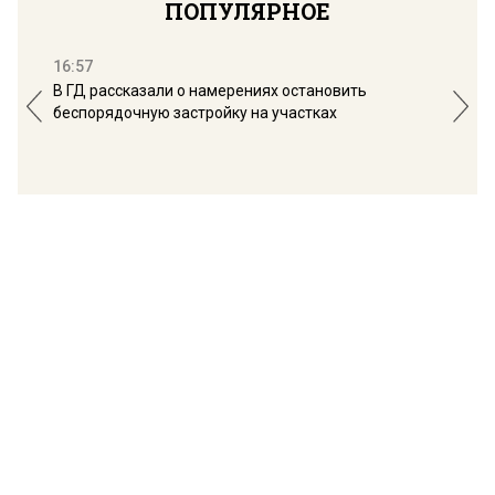
ПОПУЛЯРНОЕ
16:57
13:
В ГД рассказали о намерениях остановить
Соб
беспорядочную застройку на участках
пол