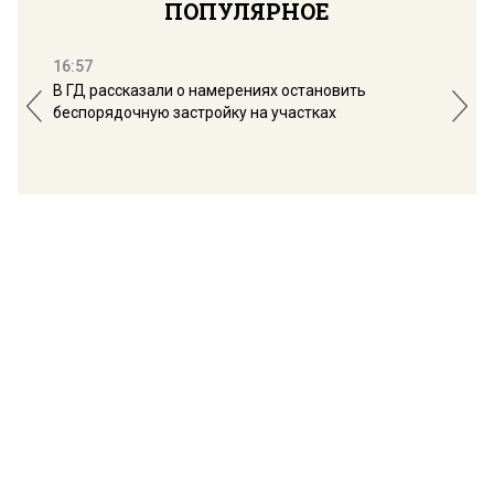
ПОПУЛЯРНОЕ
16:57
13:
В ГД рассказали о намерениях остановить
Соб
беспорядочную застройку на участках
пол