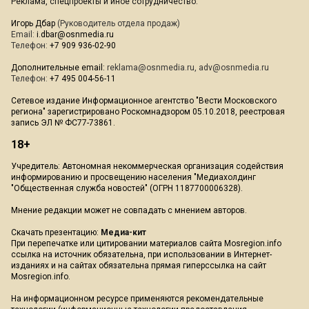
Реклама, спецпроекты и иное сотрудничество:
Игорь Дбар
(Руководитель отдела продаж)
Email:
i.dbar@osnmedia.ru
Телефон:
+7 909 936-02-90
Дополнительные email:
reklama@osnmedia.ru
,
adv@osnmedia.ru
Телефон:
+7 495 004-56-11
Сетевое издание Информационное агентство "Вести Московского
региона" зарегистрировано Роскомнадзором 05.10.2018, реестровая
запись ЭЛ № ФС77-73861.
18+
Учредитель: Автономная некоммерческая организация содействия
информированию и просвещению населения "Медиахолдинг
"Общественная служба новостей" (ОГРН 1187700006328).
Мнение редакции может не совпадать с мнением авторов.
Скачать презентацию:
Медиа-кит
При перепечатке или цитировании материалов сайта Mosregion.info
ссылка на источник обязательна, при использовании в Интернет-
изданиях и на сайтах обязательна прямая гиперссылка на сайт
Mosregion.info.
На информационном ресурсе применяются рекомендательные