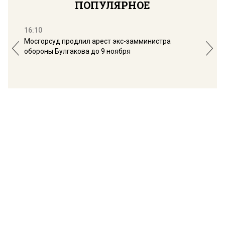
ПОПУЛЯРНОЕ
16:10
13:
Мосгорсуд продлил арест экс-замминистра
Дим
обороны Булгакова до 9 ноября