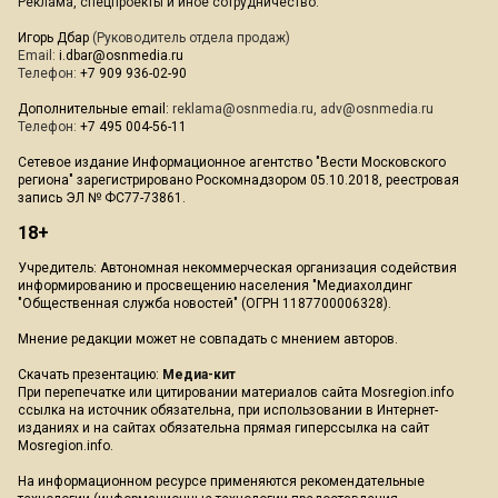
Реклама, спецпроекты и иное сотрудничество:
Игорь Дбар
(Руководитель отдела продаж)
Email:
i.dbar@osnmedia.ru
Телефон:
+7 909 936-02-90
Дополнительные email:
reklama@osnmedia.ru
,
adv@osnmedia.ru
Телефон:
+7 495 004-56-11
Сетевое издание Информационное агентство "Вести Московского
региона" зарегистрировано Роскомнадзором 05.10.2018, реестровая
запись ЭЛ № ФС77-73861.
18+
Учредитель: Автономная некоммерческая организация содействия
информированию и просвещению населения "Медиахолдинг
"Общественная служба новостей" (ОГРН 1187700006328).
Мнение редакции может не совпадать с мнением авторов.
Скачать презентацию:
Медиа-кит
При перепечатке или цитировании материалов сайта Mosregion.info
ссылка на источник обязательна, при использовании в Интернет-
изданиях и на сайтах обязательна прямая гиперссылка на сайт
Mosregion.info.
На информационном ресурсе применяются рекомендательные