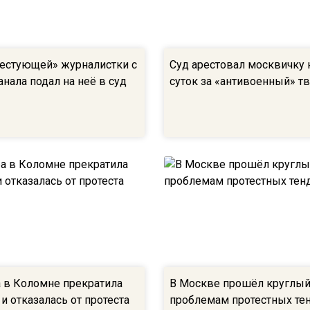
естующей» журналистки с
Суд арестовал москвичку 
нала подал на неё в суд
суток за «антивоенный» т
 в Коломне прекратила
В Москве прошёл круглый
и отказалась от протеста
проблемам протестных те