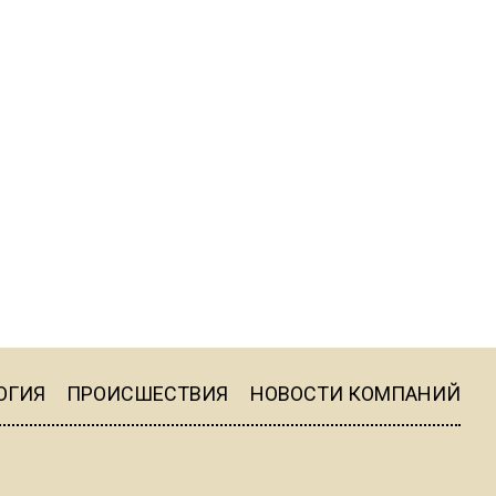
22:07
Резкое похолодание с
грозами придет в
Подмосковье 21 июля
18:05
Юрист Машаров объяснил,
как МРОТ влияет на
будущие пенсии
17:12
МЧС предупредило об
опасности купания при
ОГИЯ
ПРОИСШЕСТВИЯ
НОВОСТИ КОМПАНИЙ
перепаде температуры в 10
градусов
16:13