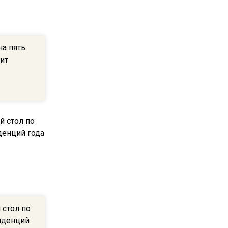
ограничат движение на
Ильинке из-за праздника
на пять
15:33
вит
Россиянам объяснили,
можно ли пользоваться
Telegram после обвинений
против Дурова
22:24
На Москву обрушится до 17
литров дождя на
квадратный метр
13:50
Опубликовано видео с
 стол по
Коломенского хлебозавода:
нденций