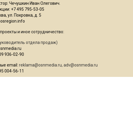
тор: Чечушкин Иван Олегович.
ции: +7 495 795-53-05
ва, ул. Покровка, д. 5
sregion.info
проекты и иное сотрудничество:
уководитель отдела продаж)
osnmedia.ru
09 936-02-90
ые email:
reklama@osnmedia.ru
,
adv@osnmedia.ru
95 004-56-11
ие Информационное агентство "Вести Московского региона" зарег
861.
Автономная некоммерческая организация содействия информиро
 служба новостей" (ОГРН 1187700006328).
ции может не совпадать с мнением авторов.