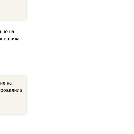
пиццы валяются на полу
16:53
Роман Терюшков назвал
причину банкротства
«Химок»
13:27
В Подмосковье прекратили
гражданство 88 человек и
аннулировали 2600 ВНЖ
не на
 провалила
20:56
Сотрудники хлебозавода в
Балашихе массово
увольняются из-за жары в
цехах