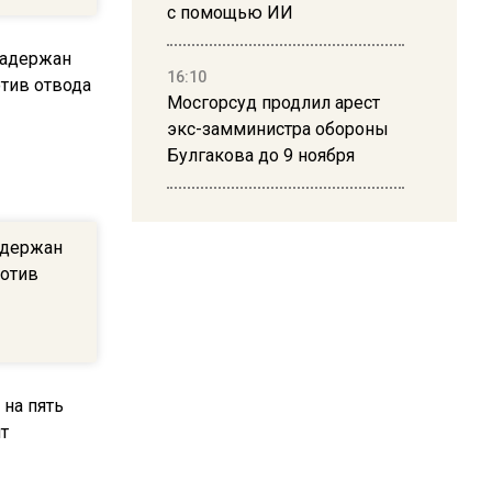
с помощью ИИ
16:10
Мосгорсуд продлил арест
экс-замминистра обороны
Булгакова до 9 ноября
13:50
Дима Билан ответил на
адержан
критику концерта в Москве
ротив
16:19
Москву и область накрыла
гроза с ливнем и ветром
16:58
В Москве 2 августа