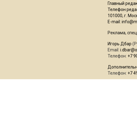
Главный редак
Телефон редак
101000, г. Моск
E-mail:
info@mo
Реклама, спец
Игорь Дбар
(Р
Email:
i.dbar@
Телефон:
+7 9
Дополнительн
Телефон:
+7 4
Сетевое издан
ЭЛ № ФС77-73
18+
Учредитель: 
"Общественная
Мнение редак