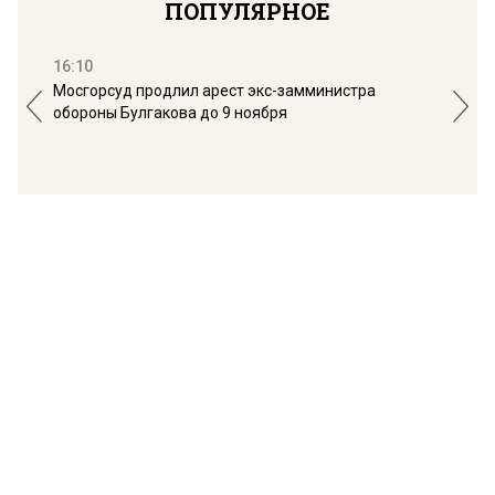
ПОПУЛЯРНОЕ
16:10
13:
Мосгорсуд продлил арест экс-замминистра
Дим
обороны Булгакова до 9 ноября