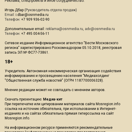
Реклама, спецпроекты и иное сотрудничество:
Игорь Дбар
(Руководитель отдела продаж)
Email:
i.dbar@osnmedia.ru
Телефон:
+7 909 936-02-90
Дополнительные email:
reklama@osnmedia.ru
,
adv@osnmedia.ru
Телефон:
+7 495 004-56-11
Сетевое издание Информационное агентство "Вести Московского
региона" зарегистрировано Роскомнадзором 05.10.2018, реестровая
запись ЭЛ № ФС77-73861.
18+
Учредитель: Автономная некоммерческая организация содействия
информированию и просвещению населения "Медиахолдинг
"Общественная служба новостей" (ОГРН 1187700006328).
Мнение редакции может не совпадать с мнением авторов.
Скачать презентацию:
Медиа-кит
При перепечатке или цитировании материалов сайта Mosregion.info
ссылка на источник обязательна, при использовании в Интернет-
изданиях и на сайтах обязательна прямая гиперссылка на сайт
Mosregion.info.
На информационном ресурсе применяются рекомендательные