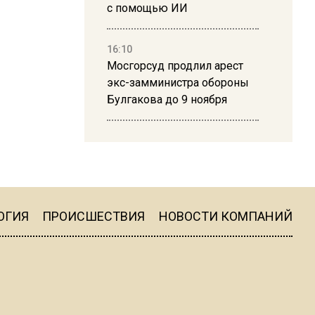
с помощью ИИ
16:10
Мосгорсуд продлил арест
экс-замминистра обороны
Булгакова до 9 ноября
13:50
Дима Билан ответил на
критику концерта в Москве
ОГИЯ
ПРОИСШЕСТВИЯ
НОВОСТИ КОМПАНИЙ
16:19
Москву и область накрыла
гроза с ливнем и ветром
16:58
В Москве 2 августа