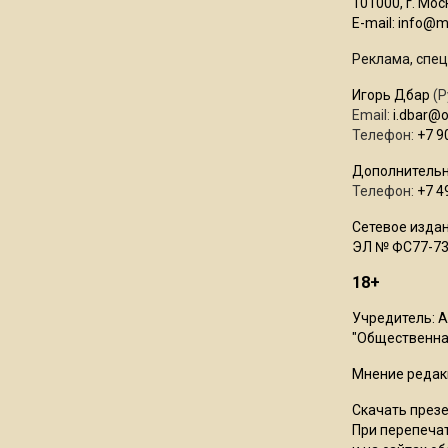
101000, г. Моск
E-mail:
info@mo
Реклама, спец
Игорь Дбар
(Р
Email:
i.dbar@
Телефон:
+7 9
Дополнительн
Телефон:
+7 4
Сетевое издан
ЭЛ № ФС77-73
18+
Учредитель: 
"Общественная
Мнение редак
Скачать през
При перепечат