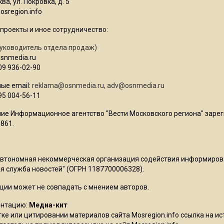
ва, ул. Покровка, д. 5
sregion.info
проекты и иное сотрудничество:
уководитель отдела продаж)
osnmedia.ru
09 936-02-90
ые email:
reklama@osnmedia.ru
,
adv@osnmedia.ru
95 004-56-11
ие Информационное агентство "Вести Московского региона" зарег
861.
Автономная некоммерческая организация содействия информиро
 служба новостей" (ОГРН 1187700006328).
ции может не совпадать с мнением авторов.
ентацию:
Медиа-кит
ке или цитировании материалов сайта Mosregion.info ссылка на и