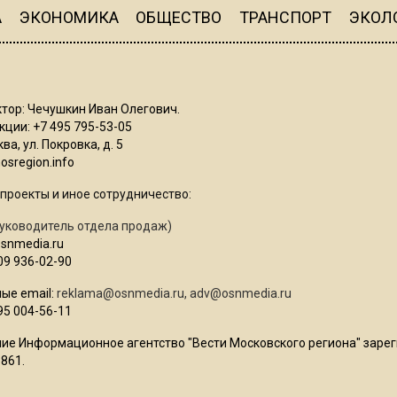
А
ЭКОНОМИКА
ОБЩЕСТВО
ТРАНСПОРТ
ЭКОЛ
тор: Чечушкин Иван Олегович.
ции: +7 495 795-53-05
ва, ул. Покровка, д. 5
sregion.info
проекты и иное сотрудничество:
уководитель отдела продаж)
osnmedia.ru
09 936-02-90
ые email:
reklama@osnmedia.ru
,
adv@osnmedia.ru
95 004-56-11
ие Информационное агентство "Вести Московского региона" зарег
861.