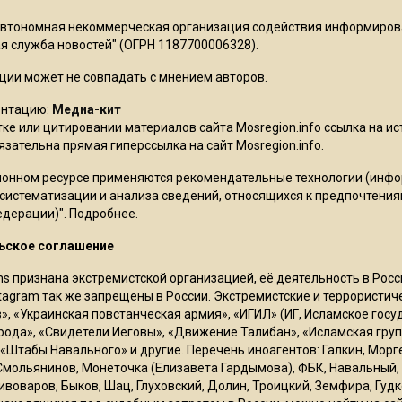
Автономная некоммерческая организация содействия информиро
 служба новостей" (ОГРН 1187700006328).
ции может не совпадать с мнением авторов.
ентацию:
Медиа-кит
ке или цитировании материалов сайта Mosregion.info ссылка на и
бязательна прямая гиперссылка на сайт Mosregion.info.
онном ресурсе применяются рекомендательные технологии (инф
 систематизации и анализа сведений, относящихся к предпочтения
едерации)".
Подробнее
.
ьское соглашение
ms признана экстремистской организацией, её деятельность в Ро
stagram так же запрещены в России. Экстремистские и террористи
в», «Украинская повстанческая армия», «ИГИЛ» (ИГ, Исламское гос
рода», «Свидетели Иеговы», «Движение Талибан», «Исламская груп
 «Штабы Навального» и другие. Перечень иноагентов: Галкин, Мор
Смольянинов, Монеточка (Елизавета Гардымова), ФБК, Навальный, 
ивоваров, Быков, Шац, Глуховский, Долин, Троицкий, Земфира, Гудк