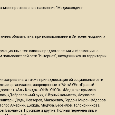
пиццы валяются на полу
ванию и просвещению населения "Медиахолдинг
16:53
Роман Терюшков назвал
причину банкротства
«Химок»
сточник обязательна, при использовании в Интернет-изданиях
13:27
ормационные технологии предоставления информации на
В Подмосковье прекратили
м пользователей сети "Интернет", находящихся на территории
гражданство 88 человек и
аннулировали 2600 ВНЖ
ссии запрещена, а также принадлежащие ей социальные сети
20:56
ческие организации, запрещенные в РФ: «АУЕ», «Правый
Сотрудники хлебозавода в
ударство), «Аль-Каида», «УНА-УНСО», «Меджлис крымско-
Балашихе массово
па», «Добровольчий рух», «Чёрный комитет», «Мужское
генштерн, Дудь, Невзоров, Макаревич, Гордон, Мирон Фёдоров
увольняются из-за жары в
Голос Америки, Дождь, Медуза, Верзилов, Толоконникова,
цехах
ов, Варламов, Прусикин и другие. Полный перечень лиц и