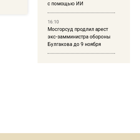
с помощью ИИ
16:10
Мосгорсуд продлил арест
экс-замминистра обороны
Булгакова до 9 ноября
13:50
Дима Билан ответил на
критику концерта в Москве
16:19
Москву и область накрыла
гроза с ливнем и ветром
16:58
В Москве 2 августа