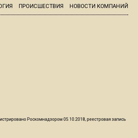
ограничат движение на
ОГИЯ
ПРОИСШЕСТВИЯ
НОВОСТИ КОМПАНИЙ
Ильинке из-за праздника
15:33
Россиянам объяснили,
можно ли пользоваться
Telegram после обвинений
против Дурова
22:24
На Москву обрушится до 17
литров дождя на
квадратный метр
13:50
истрировано Роскомнадзором 05.10.2018, реестровая запись
Опубликовано видео с
Коломенского хлебозавода: