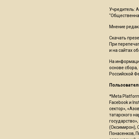
Учредитель: 
"Общественная
Мнение редак
Скачать през
При перепечат
и на сайтах о
На информаци
основе сбора,
Российской Ф
Пользовател
*Meta Platfor
Facebook и In
сектор», «Азо
татарского на
государство»,
(Оксимирон), 
Понасенков, П