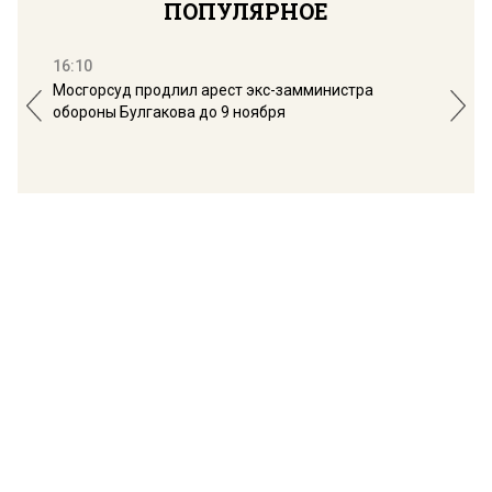
ПОПУЛЯРНОЕ
16:10
13:
Мосгорсуд продлил арест экс-замминистра
Дим
обороны Булгакова до 9 ноября