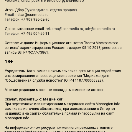
Реклама, спецпроекты и иное сотрудничество:
Игорь Дбар
(Руководитель отдела продаж)
Email:
i.dbar@osnmedia.ru
Телефон:
+7 909 936-02-90
Дополнительные email:
reklama@osnmedia.ru
,
adv@osnmedia.ru
Телефон:
+7 495 004-56-11
Сетевое издание Информационное агентство "Вести Московского
региона" зарегистрировано Роскомнадзором 05.10.2018, реестровая
запись ЭЛ № ФС77-73861.
18+
Учредитель: Автономная некоммерческая организация содействия
информированию и просвещению населения "Медиахолдинг
"Общественная служба новостей" (ОГРН 1187700006328).
Мнение редакции может не совпадать с мнением авторов.
Скачать презентацию:
Медиа-кит
При перепечатке или цитировании материалов сайта Mosregion.info
ссылка на источник обязательна, при использовании в Интернет-
изданиях и на сайтах обязательна прямая гиперссылка на сайт
Mosregion.info.
На информационном ресурсе применяются рекомендательные