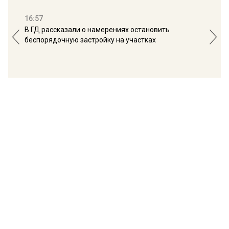
16:57
13:
В ГД рассказали о намерениях остановить
Соб
беспорядочную застройку на участках
пол