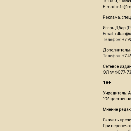
101000, г. Моск
E-mail:
info@mo
Реклама, спец
Игорь Дбар
(Р
Email:
i.dbar@
Телефон:
+7 9
Дополнительн
Телефон:
+7 4
Сетевое издан
ЭЛ № ФС77-73
18+
Учредитель: 
"Общественная
Мнение редак
Скачать през
При перепечат