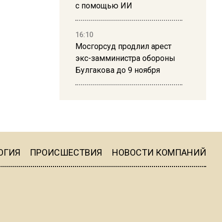
с помощью ИИ
16:10
Мосгорсуд продлил арест
экс-замминистра обороны
Булгакова до 9 ноября
13:50
Дима Билан ответил на
критику концерта в Москве
ОГИЯ
ПРОИСШЕСТВИЯ
НОВОСТИ КОМПАНИЙ
16:19
Москву и область накрыла
гроза с ливнем и ветром
16:58
В Москве 2 августа