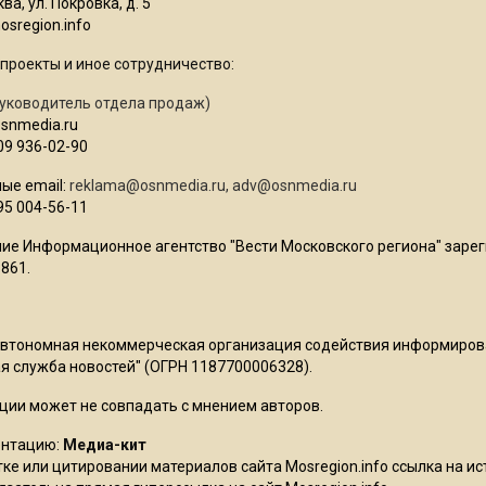
ва, ул. Покровка, д. 5
sregion.info
проекты и иное сотрудничество:
уководитель отдела продаж)
osnmedia.ru
09 936-02-90
ые email:
reklama@osnmedia.ru
,
adv@osnmedia.ru
95 004-56-11
ие Информационное агентство "Вести Московского региона" зарег
861.
Автономная некоммерческая организация содействия информиро
 служба новостей" (ОГРН 1187700006328).
ции может не совпадать с мнением авторов.
ентацию:
Медиа-кит
ке или цитировании материалов сайта Mosregion.info ссылка на и