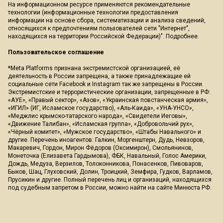
На информационном ресурсе применяются рекомендательные
технологии (информационные технологии предоставления
информации на основе сбора, систематизации и анализа сведений,
относящихся к предпочтениям пользователей сети "Интернет",
находящихся на территории Российской Федерации)".
Подробнее
.
Пользовательское соглашение
*Meta Platforms признана экстремистской организацией, её
деятельность в России запрещена, а также принадлежащие ей
социальные сети Facebook и Instagram так же запрещены в России.
Экстремистские и террористические организации, запрещенные в РФ:
«АУЕ», «Правый сектор», «Азов», «Украинская повстанческая армия»,
«ИГИЛ» (ИГ, Исламское государство), «Аль-Каида», «УНА-УНСО»,
«Меджлис крымско-татарского народа», «Свидетели Иеговы»,
«Движение Талибан», «Исламская группа», «Добровольчий рух»,
«Чёрный комитет», «Мужское государство», «Штабы Навального» и
другие. Перечень иноагентов: Галкин, Моргенштерн, Дудь, Невзоров,
Макаревич, Гордон, Мирон Фёдоров (Оксимирон), Смольянинов,
Монеточка (Елизавета Гардымова), ФБК, Навальный, Голос Америки,
Дождь, Медуза, Верзилов, Толоконникова, Понасенков, Пивоваров,
Быков, Шац, Глуховский, Долин, Троицкий, Земфира, Гудков, Варламов,
Прусикин и другие. Полный перечень лиц и организаций, находящихся
под судебным запретом в России, можно найти на сайте Минюста РФ.