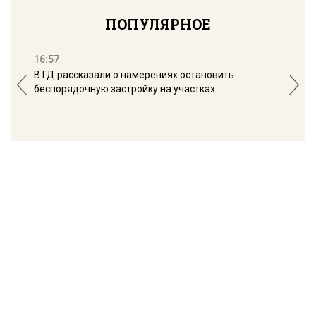
ПОПУЛЯРНОЕ
16:57
13:
В ГД рассказали о намерениях остановить
Соб
беспорядочную застройку на участках
пол