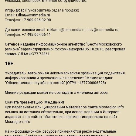
Реклама, спецпроекты и иное сотрудничество:
Игорь Дбар
(Руководитель отдела продаж)
Email:
i.dbar@osnmedia.ru
Телефон:
+7 909 936-02-90
Дополнительные email:
reklama@osnmedia.ru
,
adv@osnmedia.ru
Телефон:
+7 495 004-56-11
Сетевое издание Информационное агентство "Вести Московского
региона" зарегистрировано Роскомнадзором 05.10.2018, реестровая
запись ЭЛ № ФС77-73861.
18+
Учредитель: Автономная некоммерческая организация содействия
информированию и просвещению населения "Медиахолдинг
"Общественная служба новостей" (ОГРН 1187700006328).
Мнение редакции может не совпадать с мнением авторов.
Скачать презентацию:
Медиа-кит
При перепечатке или цитировании материалов сайта Mosregion.info
ссылка на источник обязательна, при использовании в Интернет-
изданиях и на сайтах обязательна прямая гиперссылка на сайт
Mosregion.info.
На информационном ресурсе применяются рекомендательные