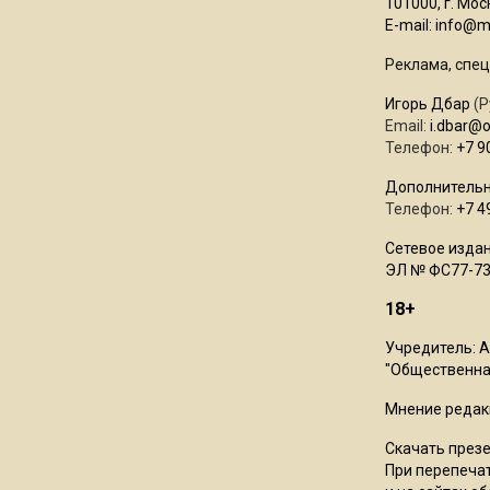
101000, г. Моск
E-mail:
info@mo
Реклама, спец
Игорь Дбар
(Р
Email:
i.dbar@
Телефон:
+7 9
Дополнительн
Телефон:
+7 4
Сетевое издан
ЭЛ № ФС77-73
18+
Учредитель: 
"Общественная
Мнение редак
Скачать през
При перепечат