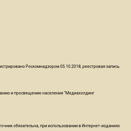
квадратный метр
13:50
Опубликовано видео с
Коломенского хлебозавода:
пиццы валяются на полу
16:53
Роман Терюшков назвал
истрировано Роскомнадзором 05.10.2018, реестровая запись
причину банкротства
«Химок»
ванию и просвещению населения "Медиахолдинг
13:27
В Подмосковье прекратили
гражданство 88 человек и
аннулировали 2600 ВНЖ
сточник обязательна, при использовании в Интернет-изданиях