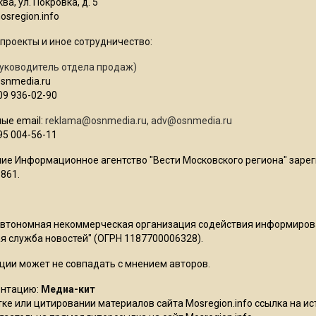
ва, ул. Покровка, д. 5
sregion.info
проекты и иное сотрудничество:
уководитель отдела продаж)
osnmedia.ru
09 936-02-90
ые email:
reklama@osnmedia.ru
,
adv@osnmedia.ru
95 004-56-11
ие Информационное агентство "Вести Московского региона" зарег
861.
Автономная некоммерческая организация содействия информиро
 служба новостей" (ОГРН 1187700006328).
ции может не совпадать с мнением авторов.
ентацию:
Медиа-кит
ке или цитировании материалов сайта Mosregion.info ссылка на и