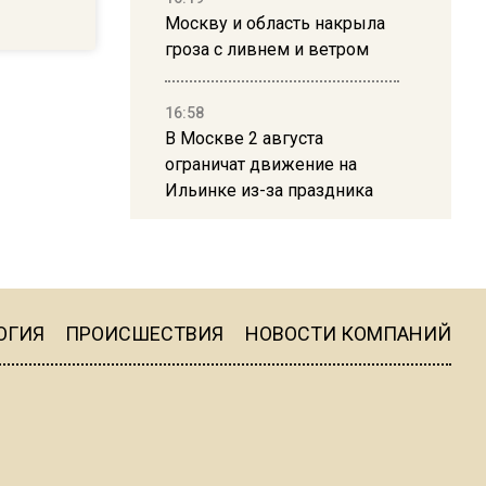
Москву и область накрыла
гроза с ливнем и ветром
16:58
В Москве 2 августа
ограничат движение на
Ильинке из-за праздника
15:33
Россиянам объяснили,
можно ли пользоваться
Telegram после обвинений
ОГИЯ
ПРОИСШЕСТВИЯ
НОВОСТИ КОМПАНИЙ
против Дурова
22:24
На Москву обрушится до 17
литров дождя на