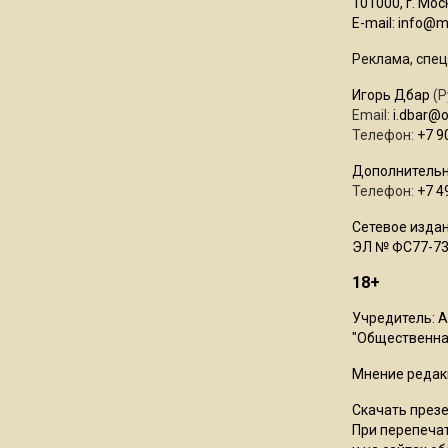
101000, г. Моск
E-mail:
info@mo
Реклама, спец
Игорь Дбар
(Р
Email:
i.dbar@
Телефон:
+7 9
Дополнительн
Телефон:
+7 4
Сетевое издан
ЭЛ № ФС77-73
18+
Учредитель: 
"Общественная
Мнение редак
Скачать през
При перепечат