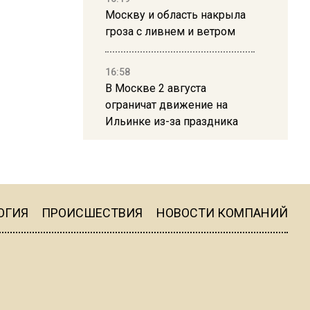
Москву и область накрыла
гроза с ливнем и ветром
16:58
В Москве 2 августа
ограничат движение на
Ильинке из-за праздника
15:33
Россиянам объяснили,
можно ли пользоваться
Telegram после обвинений
ОГИЯ
ПРОИСШЕСТВИЯ
НОВОСТИ КОМПАНИЙ
против Дурова
22:24
На Москву обрушится до 17
литров дождя на