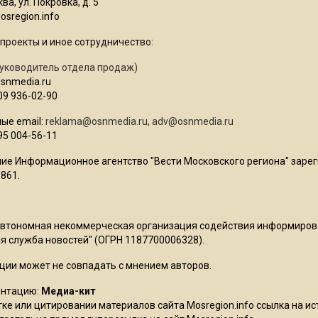
ва, ул. Покровка, д. 5
sregion.info
проекты и иное сотрудничество:
уководитель отдела продаж)
osnmedia.ru
09 936-02-90
ые email:
reklama@osnmedia.ru
,
adv@osnmedia.ru
95 004-56-11
ие Информационное агентство "Вести Московского региона" зарег
861.
Автономная некоммерческая организация содействия информиро
 служба новостей" (ОГРН 1187700006328).
ции может не совпадать с мнением авторов.
ентацию:
Медиа-кит
ке или цитировании материалов сайта Mosregion.info ссылка на и