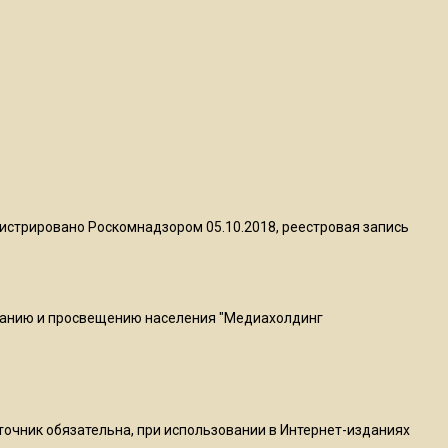
квадратный метр
13:50
Опубликовано видео с
Коломенского хлебозавода:
пиццы валяются на полу
16:53
Роман Терюшков назвал
истрировано Роскомнадзором 05.10.2018, реестровая запись
причину банкротства
«Химок»
ванию и просвещению населения "Медиахолдинг
13:27
В Подмосковье прекратили
гражданство 88 человек и
аннулировали 2600 ВНЖ
сточник обязательна, при использовании в Интернет-изданиях