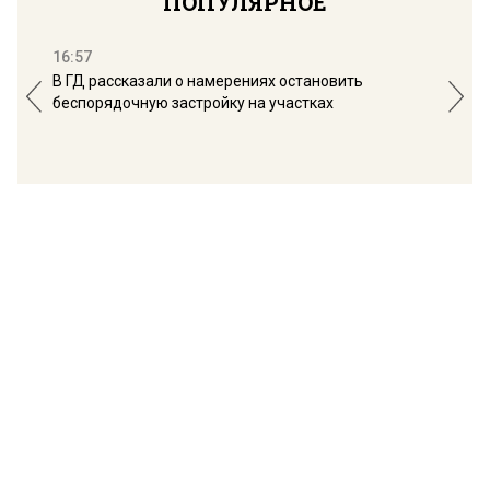
ПОПУЛЯРНОЕ
16:57
13:
В ГД рассказали о намерениях остановить
Соб
беспорядочную застройку на участках
пол