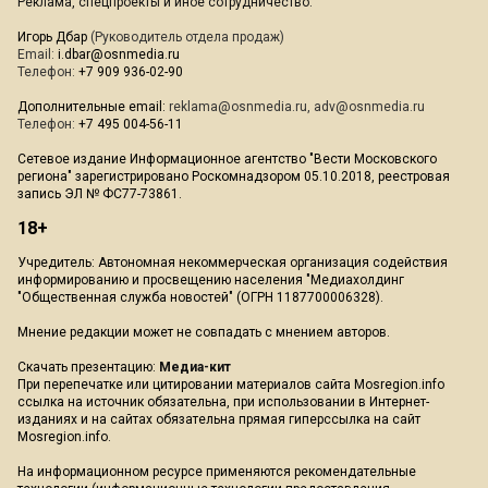
Реклама, спецпроекты и иное сотрудничество:
Игорь Дбар
(Руководитель отдела продаж)
Email:
i.dbar@osnmedia.ru
Телефон:
+7 909 936-02-90
Дополнительные email:
reklama@osnmedia.ru
,
adv@osnmedia.ru
Телефон:
+7 495 004-56-11
Сетевое издание Информационное агентство "Вести Московского
региона" зарегистрировано Роскомнадзором 05.10.2018, реестровая
запись ЭЛ № ФС77-73861.
18+
Учредитель: Автономная некоммерческая организация содействия
информированию и просвещению населения "Медиахолдинг
"Общественная служба новостей" (ОГРН 1187700006328).
Мнение редакции может не совпадать с мнением авторов.
Скачать презентацию:
Медиа-кит
При перепечатке или цитировании материалов сайта Mosregion.info
ссылка на источник обязательна, при использовании в Интернет-
изданиях и на сайтах обязательна прямая гиперссылка на сайт
Mosregion.info.
На информационном ресурсе применяются рекомендательные