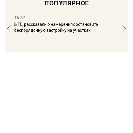
ПОПУЛЯРНОЕ
16:57
13:
В ГД рассказали о намерениях остановить
Соб
беспорядочную застройку на участках
пол