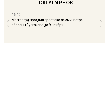
ПОПУЛЯРНОЕ
16:10
13:
Мосгорсуд продлил арест экс-замминистра
Дим
обороны Булгакова до 9 ноября