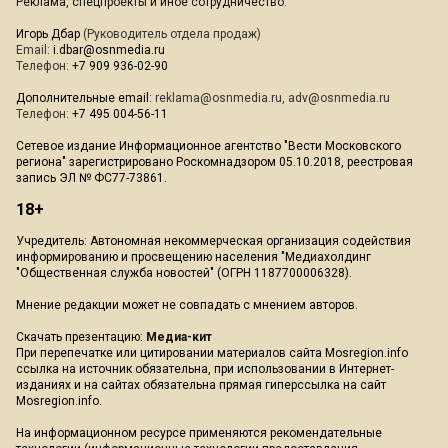
Реклама, спецпроекты и иное сотрудничество:
Игорь Дбар
(Руководитель отдела продаж)
Email:
i.dbar@osnmedia.ru
Телефон:
+7 909 936-02-90
Дополнительные email:
reklama@osnmedia.ru
,
adv@osnmedia.ru
Телефон:
+7 495 004-56-11
Сетевое издание Информационное агентство "Вести Московского
региона" зарегистрировано Роскомнадзором 05.10.2018, реестровая
запись ЭЛ № ФС77-73861.
18+
Учредитель: Автономная некоммерческая организация содействия
информированию и просвещению населения "Медиахолдинг
"Общественная служба новостей" (ОГРН 1187700006328).
Мнение редакции может не совпадать с мнением авторов.
Скачать презентацию:
Медиа-кит
При перепечатке или цитировании материалов сайта Mosregion.info
ссылка на источник обязательна, при использовании в Интернет-
изданиях и на сайтах обязательна прямая гиперссылка на сайт
Mosregion.info.
На информационном ресурсе применяются рекомендательные