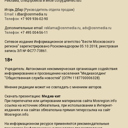
Реклама, спецпроекты и иное сотрудничество:
Игорь Дбар
(Руководитель отдела продаж)
Email:
i.dbar@osnmedia.ru
Телефон:
+7 909 936-02-90
Дополнительные email:
reklama@osnmedia.ru
,
adv@osnmedia.ru
Телефон:
+7 495 004-56-11
Сетевое издание Информационное агентство "Вести Московского
региона" зарегистрировано Роскомнадзором 05.10.2018, реестровая
запись ЭЛ № ФС77-73861.
18+
Учредитель: Автономная некоммерческая организация содействия
информированию и просвещению населения "Медиахолдинг
"Общественная служба новостей" (ОГРН 1187700006328).
Мнение редакции может не совпадать с мнением авторов.
Скачать презентацию:
Медиа-кит
При перепечатке или цитировании материалов сайта Mosregion.info
ссылка на источник обязательна, при использовании в Интернет-
изданиях и на сайтах обязательна прямая гиперссылка на сайт
Mosregion.info.
На информационном ресурсе применяются рекомендательные