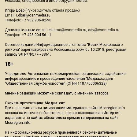
Реклама, спецпроекты и иное сотрудничество:
Игорь Дбар
(Руководитель отдела продаж)
Email:
i.dbar@osnmedia.ru
Телефон:
+7 909 936-02-90
Дополнительные email:
reklama@osnmedia.ru
,
adv@osnmedia.ru
Телефон:
+7 495 004-56-11
Сетевое издание Информационное агентство "Вести Московского
региона" зарегистрировано Роскомнадзором 05.10.2018, реестровая
запись ЭЛ № ФС77-73861.
18+
Учредитель: Автономная некоммерческая организация содействия
информированию и просвещению населения "Медиахолдинг
"Общественная служба новостей" (ОГРН 1187700006328).
Мнение редакции может не совпадать с мнением авторов.
Скачать презентацию:
Медиа-кит
При перепечатке или цитировании материалов сайта Mosregion.info
ссылка на источник обязательна, при использовании в Интернет-
изданиях и на сайтах обязательна прямая гиперссылка на сайт
Mosregion.info.
На информационном ресурсе применяются рекомендательные