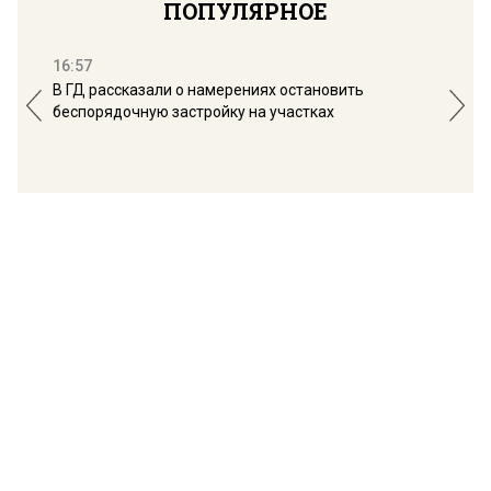
ПОПУЛЯРНОЕ
16:57
13:
В ГД рассказали о намерениях остановить
Соб
беспорядочную застройку на участках
пол