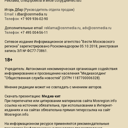
Реклама, спецпроекты и иное сотрудничество:
Игорь Дбар
(Руководитель отдела продаж)
Email:
i.dbar@osnmedia.ru
Телефон:
+7 909 936-02-90
Дополнительные email:
reklama@osnmedia.ru
,
adv@osnmedia.ru
Телефон:
+7 495 004-56-11
Сетевое издание Информационное агентство "Вести Московского
региона" зарегистрировано Роскомнадзором 05.10.2018, реестровая
запись ЭЛ № ФС77-73861.
18+
Учредитель: Автономная некоммерческая организация содействия
информированию и просвещению населения "Медиахолдинг
"Общественная служба новостей" (ОГРН 1187700006328).
Мнение редакции может не совпадать с мнением авторов.
Скачать презентацию:
Медиа-кит
При перепечатке или цитировании материалов сайта Mosregion.info
ссылка на источник обязательна, при использовании в Интернет-
изданиях и на сайтах обязательна прямая гиперссылка на сайт
Mosregion.info.
На информационном ресурсе применяются рекомендательные