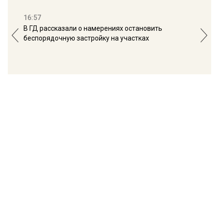
16:57
13:
В ГД рассказали о намерениях остановить
Соб
беспорядочную застройку на участках
пол