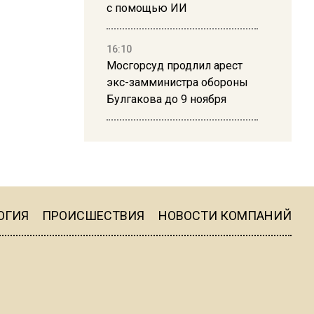
с помощью ИИ
16:10
Мосгорсуд продлил арест
экс-замминистра обороны
Булгакова до 9 ноября
13:50
Дима Билан ответил на
критику концерта в Москве
ОГИЯ
ПРОИСШЕСТВИЯ
НОВОСТИ КОМПАНИЙ
16:19
Москву и область накрыла
гроза с ливнем и ветром
16:58
В Москве 2 августа