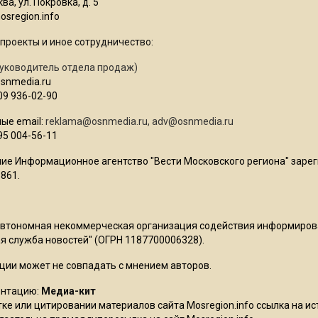
ва, ул. Покровка, д. 5
sregion.info
проекты и иное сотрудничество:
уководитель отдела продаж)
osnmedia.ru
09 936-02-90
ые email:
reklama@osnmedia.ru
,
adv@osnmedia.ru
95 004-56-11
ие Информационное агентство "Вести Московского региона" зарег
861.
Автономная некоммерческая организация содействия информиро
 служба новостей" (ОГРН 1187700006328).
ции может не совпадать с мнением авторов.
ентацию:
Медиа-кит
ке или цитировании материалов сайта Mosregion.info ссылка на и