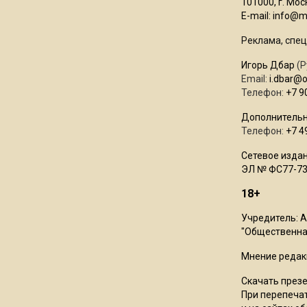
101000, г. Моск
E-mail:
info@mo
Реклама, спец
Игорь Дбар
(Р
Email:
i.dbar@
Телефон:
+7 9
Дополнительн
Телефон:
+7 4
Сетевое издан
ЭЛ № ФС77-73
18+
Учредитель: 
"Общественная
Мнение редак
Скачать през
При перепечат