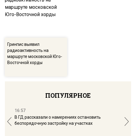
Гринпис выявил
радиоактивность на
маршруте московской Юго-
Восточной хорды
ПОПУЛЯРНОЕ
16:57
13:
В ГД рассказали о намерениях остановить
Соб
беспорядочную застройку на участках
пол