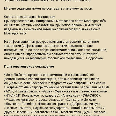
"Общественная служба новостей" (ОГРН 1187700006328).
Мнение редакции может не совпадать с мнением авторов.
Скачать презентацию:
Медиа-кит
При перепечатке или цитировании материалов сайта Mosregion.info
ссылка на источник обязательна, при использовании в Интернет-
изданиях и на сайтах обязательна прямая гиперссылка на сайт
Mosregion.info.
На информационном ресурсе применяются рекомендательные
технологии (информационные технологии предоставления
информации на основе сбора, систематизации и анализа сведений,
относящихся к предпочтениям пользователей сети "Интернет",
находящихся на территории Российской Федерации)".
Подробнее
.
Пользовательское соглашение
*Meta Platforms признана экстремистской организацией, её
деятельность в России запрещена, а также принадлежащие ей
социальные сети Facebook и Instagram так же запрещены в России.
Экстремистские и террористические организации, запрещенные в РФ:
«АУЕ», «Правый сектор», «Азов», «Украинская повстанческая армия»,
«ИГИЛ» (ИГ, Исламское государство), «Аль-Каида», «УНА-УНСО»,
«Меджлис крымско-татарского народа», «Свидетели Иеговы»,
«Движение Талибан», «Исламская группа», «Добровольчий рух»,
«Чёрный комитет», «Мужское государство», «Штабы Навального» и
другие. Перечень иноагентов: Галкин, Моргенштерн, Дудь, Невзоров,