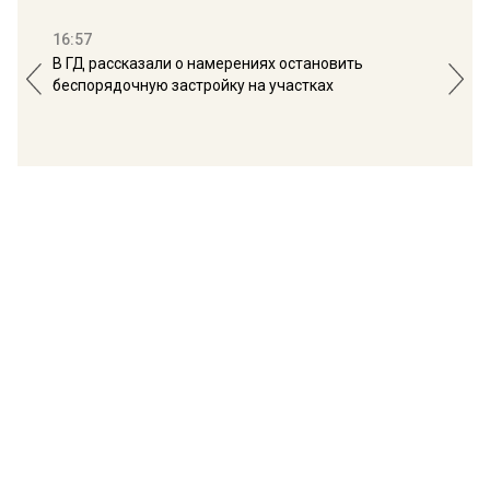
16:57
13:
В ГД рассказали о намерениях остановить
Соб
беспорядочную застройку на участках
пол