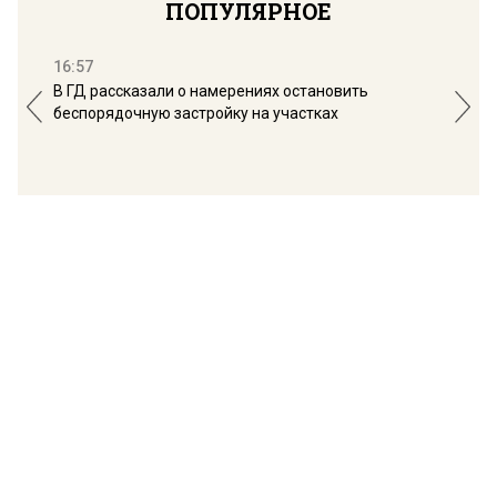
ПОПУЛЯРНОЕ
16:57
13:
В ГД рассказали о намерениях остановить
Соб
беспорядочную застройку на участках
пол