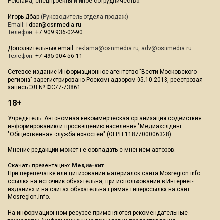
Реклама, спецпроекты и иное сотрудничество:
Игорь Дбар
(Руководитель отдела продаж)
Email:
i.dbar@osnmedia.ru
Телефон:
+7 909 936-02-90
Дополнительные email:
reklama@osnmedia.ru
,
adv@osnmedia.ru
Телефон:
+7 495 004-56-11
Сетевое издание Информационное агентство "Вести Московского
региона" зарегистрировано Роскомнадзором 05.10.2018, реестровая
запись ЭЛ № ФС77-73861.
18+
Учредитель: Автономная некоммерческая организация содействия
информированию и просвещению населения "Медиахолдинг
"Общественная служба новостей" (ОГРН 1187700006328).
Мнение редакции может не совпадать с мнением авторов.
Скачать презентацию:
Медиа-кит
При перепечатке или цитировании материалов сайта Mosregion.info
ссылка на источник обязательна, при использовании в Интернет-
изданиях и на сайтах обязательна прямая гиперссылка на сайт
Mosregion.info.
На информационном ресурсе применяются рекомендательные