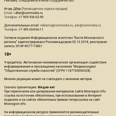
Реклама, спецпроекты и иное сотрудничество:
Игорь Дбар
(Руководитель отдела продаж)
Email:
i.dbar@osnmedia.ru
Телефон:
+7 909 936-02-90
Дополнительные email:
reklama@osnmedia.ru
,
adv@osnmedia.ru
Телефон:
+7 495 004-56-11
Сетевое издание Информационное агентство "Вести Московского
региона" зарегистрировано Роскомнадзором 05.10.2018, реестровая
запись ЭЛ № ФС77-73861.
18+
Учредитель: Автономная некоммерческая организация содействия
информированию и просвещению населения "Медиахолдинг
"Общественная служба новостей" (ОГРН 1187700006328).
Мнение редакции может не совпадать с мнением авторов.
Скачать презентацию:
Медиа-кит
При перепечатке или цитировании материалов сайта Mosregion.info
ссылка на источник обязательна, при использовании в Интернет-
изданиях и на сайтах обязательна прямая гиперссылка на сайт
Mosregion.info.
На информационном ресурсе применяются рекомендательные