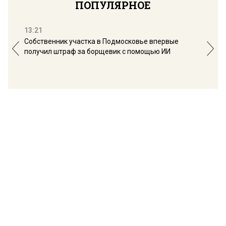
ПОПУЛЯРНОЕ
13:21
16:
Собственник участка в Подмосковье впервые
Мос
получил штраф за борщевик с помощью ИИ
обо