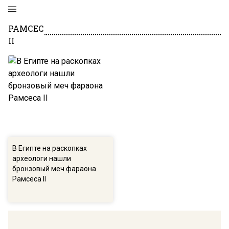
РАМСЕС
II
В Египте на раскопках
археологи нашли
бронзовый меч фараона
Рамсеса II