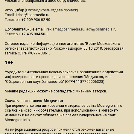
Реклама, спецпроекты и иное сотрудничество:
Игорь Дбар
(Руководитель отдела продаж)
Email:
i.dbar@osnmedia.ru
Телефон:
+7 909 936-02-90
Дополнительные email:
reklama@osnmedia.ru
,
adv@osnmedia.ru
Телефон:
+7 495 004-56-11
Сетевое издание Информационное агентство "Вести Московского
региона" зарегистрировано Роскомнадзором 05.10.2018, реестровая
запись ЭЛ № ФС77-73861.
18+
Учредитель: Автономная некоммерческая организация содействия
информированию и просвещению населения "Медиахолдинг
"Общественная служба новостей" (ОГРН 1187700006328).
Мнение редакции может не совпадать с мнением авторов.
Скачать презентацию:
Медиа-кит
При перепечатке или цитировании материалов сайта Mosregion.info
ссылка на источник обязательна, при использовании в Интернет-
изданиях и на сайтах обязательна прямая гиперссылка на сайт
Mosregion.info.
На информационном ресурсе применяются рекомендательные