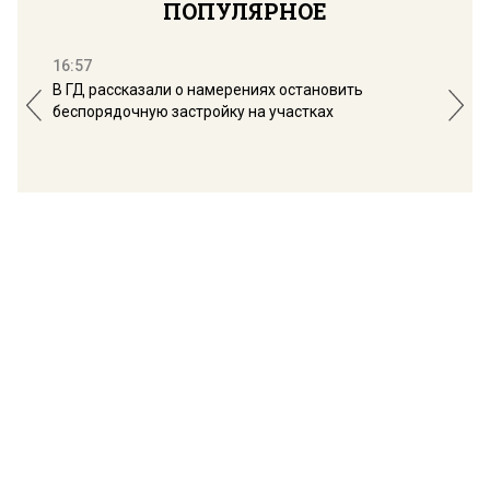
ПОПУЛЯРНОЕ
16:57
13:
В ГД рассказали о намерениях остановить
Соб
беспорядочную застройку на участках
пол