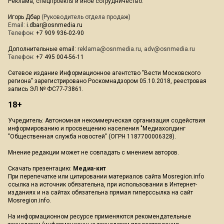
Реклама, спецпроекты и иное сотрудничество:
Игорь Дбар
(Руководитель отдела продаж)
Email:
i.dbar@osnmedia.ru
Телефон:
+7 909 936-02-90
Дополнительные email:
reklama@osnmedia.ru
,
adv@osnmedia.ru
Телефон:
+7 495 004-56-11
Сетевое издание Информационное агентство "Вести Московского
региона" зарегистрировано Роскомнадзором 05.10.2018, реестровая
запись ЭЛ № ФС77-73861.
18+
Учредитель: Автономная некоммерческая организация содействия
информированию и просвещению населения "Медиахолдинг
"Общественная служба новостей" (ОГРН 1187700006328).
Мнение редакции может не совпадать с мнением авторов.
Скачать презентацию:
Медиа-кит
При перепечатке или цитировании материалов сайта Mosregion.info
ссылка на источник обязательна, при использовании в Интернет-
изданиях и на сайтах обязательна прямая гиперссылка на сайт
Mosregion.info.
На информационном ресурсе применяются рекомендательные