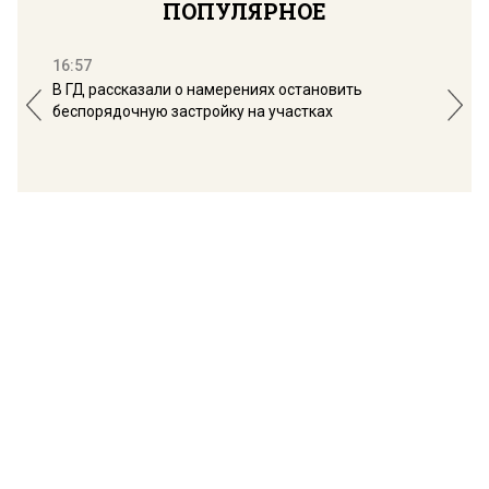
ПОПУЛЯРНОЕ
16:57
13:
В ГД рассказали о намерениях остановить
Соб
беспорядочную застройку на участках
пол