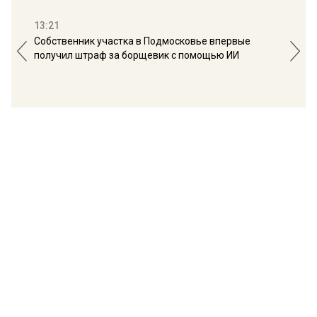
13:21
16:
Собственник участка в Подмосковье впервые
Мос
получил штраф за борщевик с помощью ИИ
обо