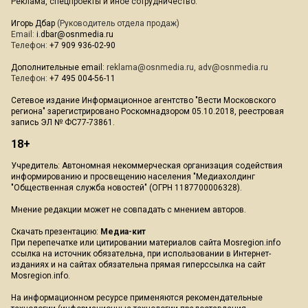
Реклама, спецпроекты и иное сотрудничество:
Игорь Дбар
(Руководитель отдела продаж)
Email:
i.dbar@osnmedia.ru
Телефон:
+7 909 936-02-90
Дополнительные email:
reklama@osnmedia.ru
,
adv@osnmedia.ru
Телефон:
+7 495 004-56-11
Сетевое издание Информационное агентство "Вести Московского
региона" зарегистрировано Роскомнадзором 05.10.2018, реестровая
запись ЭЛ № ФС77-73861.
18+
Учредитель: Автономная некоммерческая организация содействия
информированию и просвещению населения "Медиахолдинг
"Общественная служба новостей" (ОГРН 1187700006328).
Мнение редакции может не совпадать с мнением авторов.
Скачать презентацию:
Медиа-кит
При перепечатке или цитировании материалов сайта Mosregion.info
ссылка на источник обязательна, при использовании в Интернет-
изданиях и на сайтах обязательна прямая гиперссылка на сайт
Mosregion.info.
На информационном ресурсе применяются рекомендательные