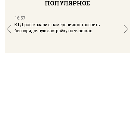
ПОПУЛЯРНОЕ
16:57
13:
В ГД рассказали о намерениях остановить
Соб
беспорядочную застройку на участках
пол